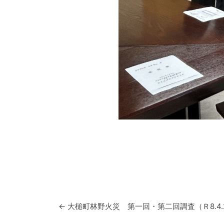
投稿ナビゲーション
←
大槌町林野火災 第一回・第二回調査（Ｒ8.4.25