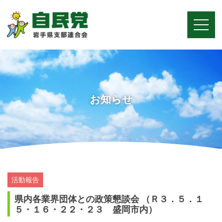
お知らせ
活動報告
県内各業界団体との政策懇談会 （Ｒ３．５．１
５・１６・２２・２３ 盛岡市内）