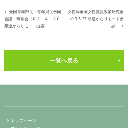
投稿ナビゲーション
←
全国青年部長・青年局長合同
女性局全国女性議員政策研究会
会議・研修会（Ｒ３．４．３０
(Ｒ3.5.27 県連からリモート参
県連からリモート出席)
加）
→
一覧へ戻る
トップページ