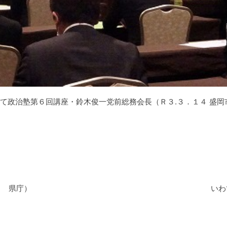
て政治塾第６回講座・鈴木俊一党前総務会長（Ｒ３.３．１４ 盛岡
５ 県庁）
いわ