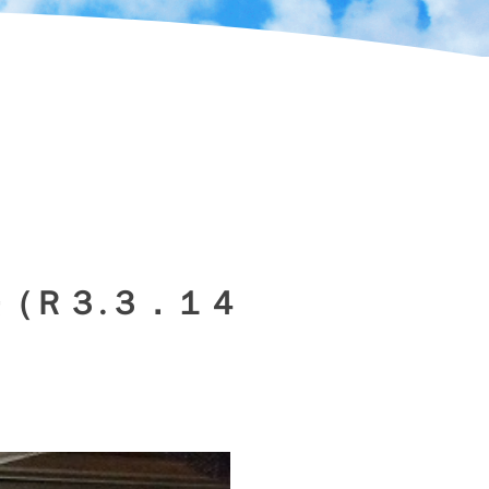
（Ｒ３.３．１４