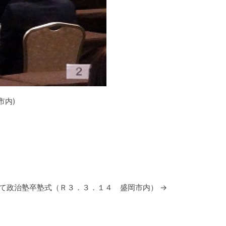
市内)
て政治塾卒塾式（Ｒ３．３．１４ 盛岡市内）
→