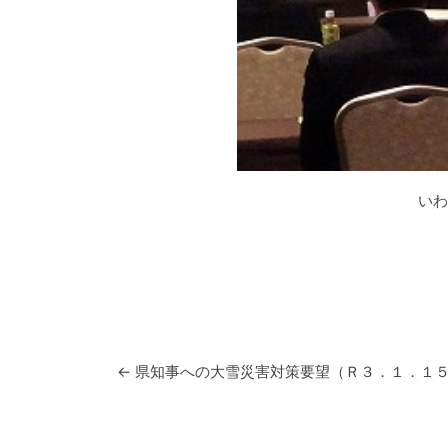
いわ
投稿ナビゲーション
←
県知事への大雪災害対策要望（Ｒ３．１．１