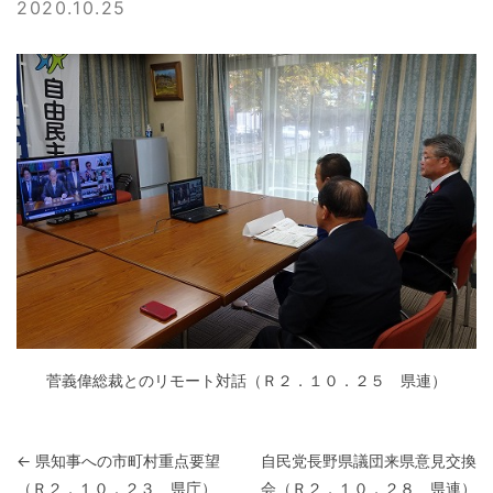
2020.10.25
菅義偉総裁とのリモート対話（Ｒ２．１０．２５ 県連）
投稿ナビゲーション
←
県知事への市町村重点要望
自民党長野県議団来県意見交換
（Ｒ２．１０．２３ 県庁）
会（Ｒ２．１０．２８ 県連）